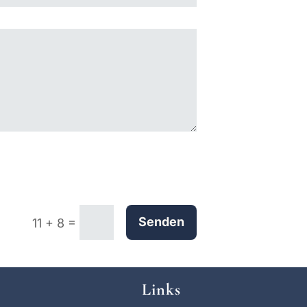
=
Senden
11 + 8
Links