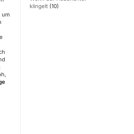
klingelt
(10)
t um
n
ge
ich
nd
h
oh,
ge