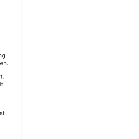
ng
en.
t.
it
st