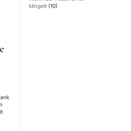
e
klingelt
(10)
e
Dank
en
it