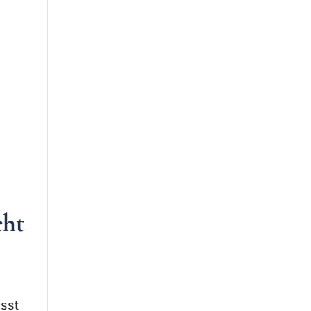
eht
sst