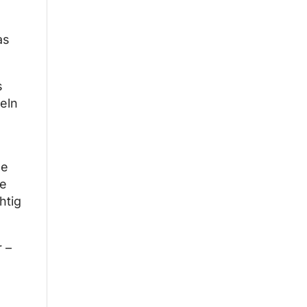
as
s
eln
se
ie
htig
 –