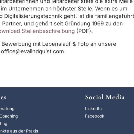
itarbeiterinnen und Mitarbeiter stets die extra Meil
ng im Unternehmen an höchster Stelle. Wenn es um
igitalisierungstechnik geht, ist die familiengeführ
Partner, und gehört seit Gründung 1969 zu den
ownload Stellenbeschreibung
(PDF).
re Bewerbung mit Lebenslauf & Foto an unsere
n office@evalindquist.com.
ces
Social Media
beratung
LinkedIn
 Coaching
Facebook
ting
kte aus der Praxis