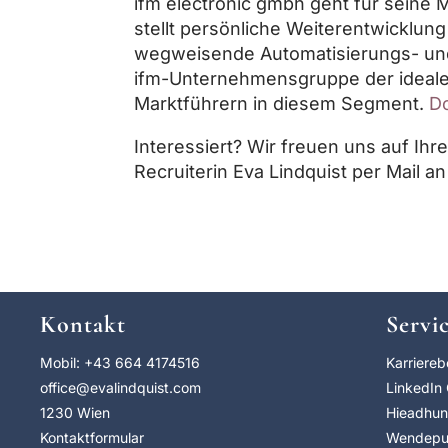
ifm electronic gmbh geht für seine M
stellt persönliche Weiterentwicklu
wegweisende Automatisierungs- und D
ifm-Unternehmensgruppe der ideale 
Marktführern in diesem Segment.
D
Interessiert? Wir freuen uns auf Ih
Recruiterin Eva Lindquist per Mail a
Kontakt
Servi
Mobil: +43 664 4174516
Karriere
office@evalindquist.com
LinkedIn
1230 Wien
Hieadhun
Kontaktformular
Wendepun